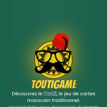
ToutiGame
Découvrez le
Touti
, le jeu de cartes
marocain traditionnel.
Jouez en ligne avec des joueurs du monde