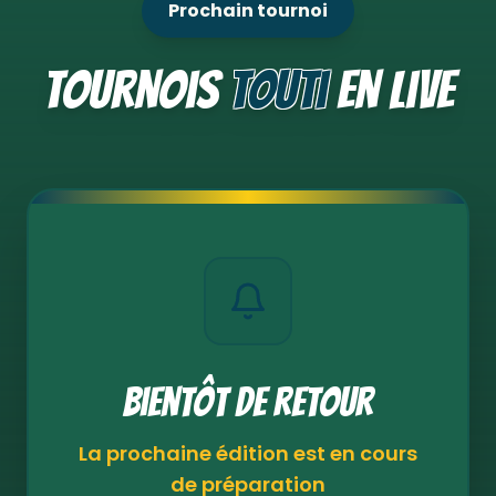
Prochain tournoi
Tournois
Touti
en Live
Bientôt de retour
La prochaine édition est en cours
de préparation