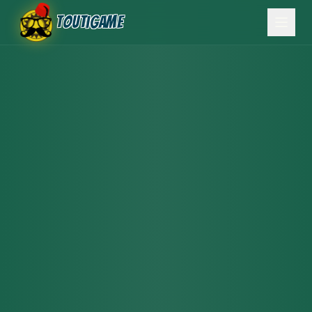
ToutiGame