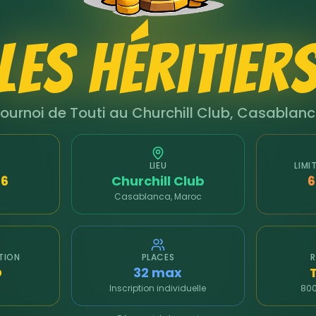
Les Héritier
ournoi de Touti au Churchill Club, Casablan
LIEU
LIMI
26
Churchill Club
6
Casablanca, Maroc
PTION
PLACES
D
32 max
Inscription individuelle
800