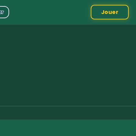
Jouer
er